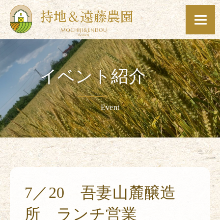
イベント紹介
Event
7／20 吾妻山麓醸造
所 ランチ営業