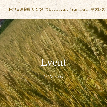
持地＆遠藤農園について
Boulangerie『sept mers』
農家レス
Event
イベント紹介